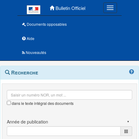
Menu principal
Bulletin Officiel
Toggle navigatio
Documents opposables
Aide
Nouveautés
Navigation
Menu
Recherche
contextuel
et
outils
annexes
dans le texte intégral des documents