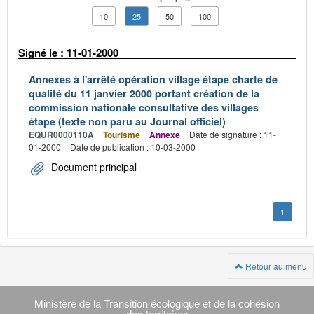
10
25
50
100
Signé le : 11-01-2000
Annexes à l'arrêté opération village étape charte de
qualité du 11 janvier 2000 portant création de la
commission nationale consultative des villages
étape (texte non paru au Journal officiel)
EQUR0000110A
Tourisme
Annexe
Date de signature : 11-
01-2000
Date de publication : 10-03-2000
Document principal
1
Retour au menu
Navigation
transverse
Ministère de la Transition écologique et de la cohésion
des territoires