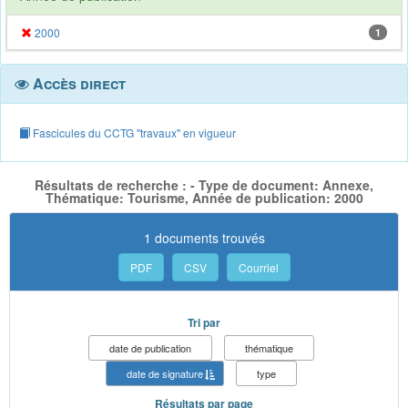
2000
1
Accès direct
Fascicules du CCTG "travaux" en vigueur
Résultats de recherche : - Type de document: Annexe,
Thématique: Tourisme, Année de publication: 2000
1 documents trouvés
PDF
CSV
Courriel
Tri par
date de publication
thématique
date de signature
type
Résultats par page