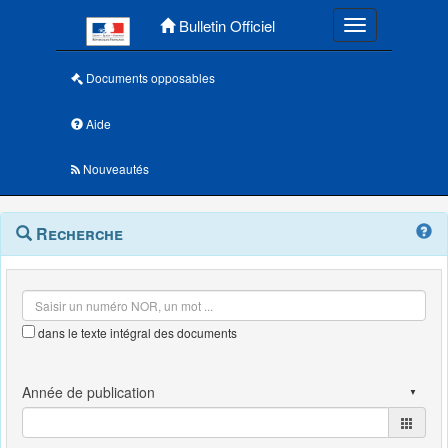
Menu principal
Bulletin Officiel
Toggle navigatio
Documents opposables
Aide
Nouveautés
Navigation
Menu
Recherche
contextuel
et
outils
annexes
dans le texte intégral des documents