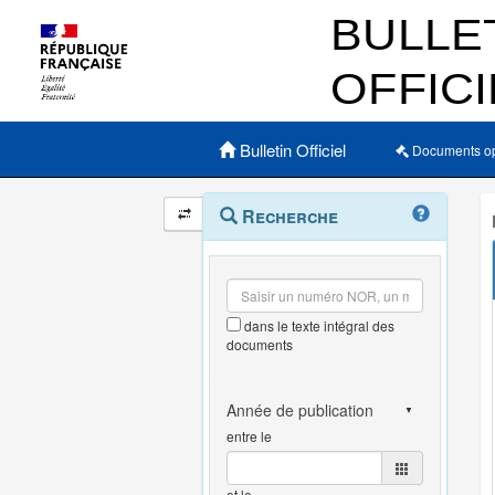
Menu principal
Bulletin Officiel
Documents o
Navigation
Menu
Recherche
contextuel
et
outils
annexes
dans le texte intégral des
documents
entre le
et le