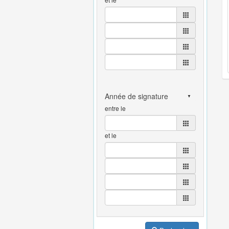
entre le
et le