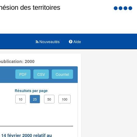
Menu
d'accessi
Nouveautés
Aide
ublication: 2000
PDF
CSV
Courriel
Résultats par page
10
25
50
100
14 février 2000 relatif au