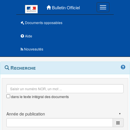
Menu principal
Bulletin Officiel
Toggle navigatio
Documents opposables
Aide
Nouveautés
Navigation
Menu
Recherche
contextuel
et
outils
annexes
dans le texte intégral des documents