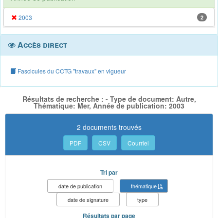
2003
2
Accès direct
Fascicules du CCTG "travaux" en vigueur
Résultats de recherche : - Type de document: Autre,
Thématique: Mer, Année de publication: 2003
2 documents trouvés
PDF
CSV
Courriel
Tri par
date de publication
thématique
date de signature
type
Résultats par page