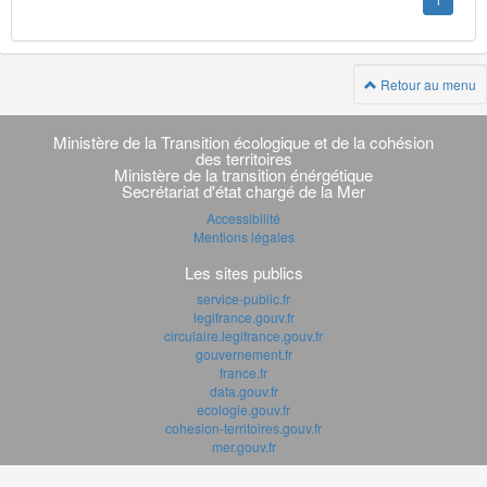
1
Retour au menu
Navigation
transverse
Ministère de la Transition écologique et de la cohésion
des territoires
Ministère de la transition énérgétique
Secrétariat d'état chargé de la Mer
Accessibilité
Mentions légales
Les sites publics
service-public.fr
legifrance.gouv.fr
circulaire.legifrance.gouv.fr
gouvernement.fr
france.fr
data.gouv.fr
ecologie.gouv.fr
cohesion-territoires.gouv.fr
mer.gouv.fr