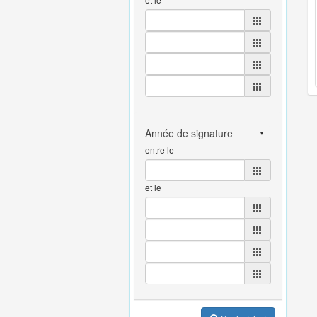
entre le
et le