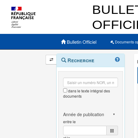
Menu principal
Bulletin Officiel
Documents o
Navigation
Menu
Recherche
contextuel
et
outils
annexes
dans le texte intégral des
documents
entre le
et le