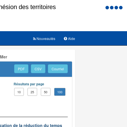
Menu
d'accessi
Nouveautés
Aide
 Mer
PDF
CSV
Courriel
Résultats par page
10
25
50
100
ication de la réduction du temps