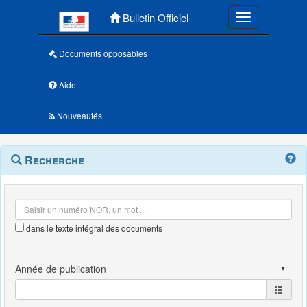
Menu principal
Bulletin Officiel
Toggle navigatio
Documents opposables
Aide
Nouveautés
Navigation
Menu
Recherche
contextuel
et
outils
annexes
dans le texte intégral des documents