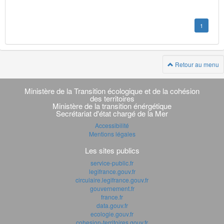
1
Retour au menu
Navigation
transverse
Ministère de la Transition écologique et de la cohésion
des territoires
Ministère de la transition énérgétique
Secrétariat d'état chargé de la Mer
Accessibilité
Mentions légales
Les sites publics
service-public.fr
legifrance.gouv.fr
circulaire.legifrance.gouv.fr
gouvernement.fr
france.fr
data.gouv.fr
ecologie.gouv.fr
cohesion-territoires.gouv.fr