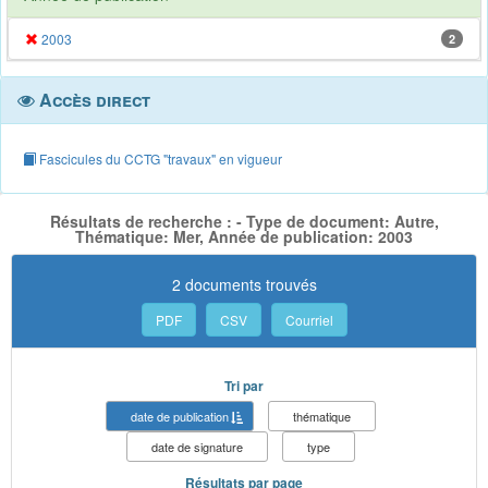
2003
2
Accès direct
Fascicules du CCTG "travaux" en vigueur
Résultats de recherche : - Type de document: Autre,
Thématique: Mer, Année de publication: 2003
2 documents trouvés
PDF
CSV
Courriel
Tri par
date de publication
thématique
date de signature
type
Résultats par page