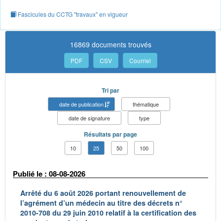
Fascicules du CCTG "travaux" en vigueur
16869 documents trouvés
PDF
CSV
Courriel
Tri par
date de publication
thématique
date de signature
type
Résultats par page
10
25
50
100
Publié le : 08-08-2026
Arrêté du 6 août 2026 portant renouvellement de
l’agrément d’un médecin au titre des décrets n°
2010-708 du 29 juin 2010 relatif à la certification des