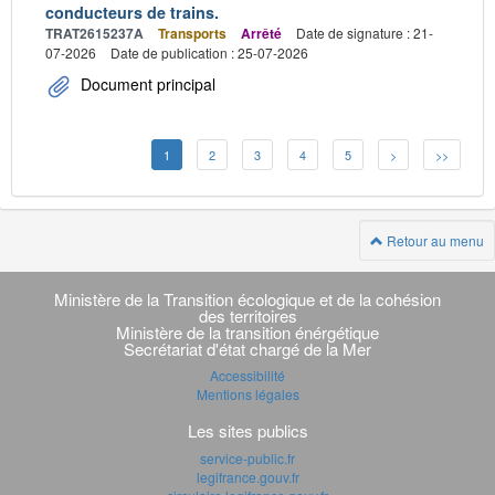
conducteurs de trains.
TRAT2615237A
Transports
Arrêté
Date de signature : 21-
07-2026
Date de publication : 25-07-2026
Document principal
1
2
3
4
5
>
>>
Retour au menu
Navigation
transverse
Ministère de la Transition écologique et de la cohésion
des territoires
Ministère de la transition énérgétique
Secrétariat d'état chargé de la Mer
Accessibilité
Mentions légales
Les sites publics
service-public.fr
legifrance.gouv.fr