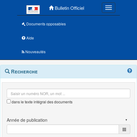
Menu principal
Bulletin Officiel
Toggle navigatio
Documents opposables
Aide
Nouveautés
Navigation
Menu
Recherche
contextuel
et
outils
annexes
dans le texte intégral des documents