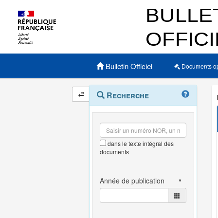
Menu principal
Bulletin Officiel
Documents o
Navigation
Menu
Recherche
contextuel
et
outils
annexes
dans le texte intégral des
documents