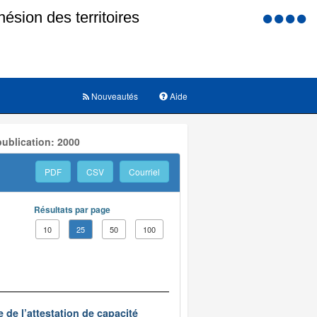
Menu
d'accessi
Nouveautés
Aide
ublication: 2000
PDF
CSV
Courriel
Résultats par page
10
25
50
100
 de l’attestation de capacité