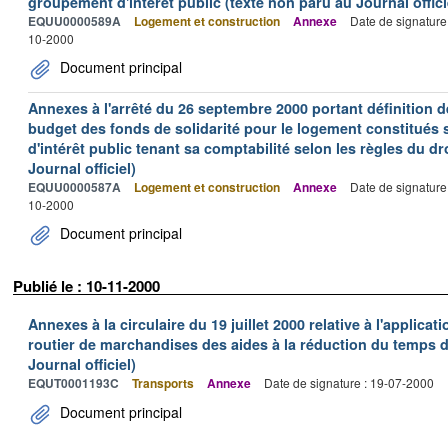
groupement d'intérêt public (texte non paru au Journal offici
EQUU0000589A
Logement et construction
Annexe
Date de signature
10-2000
Document principal
Annexes à l'arrêté du 26 septembre 2000 portant définition de
budget des fonds de solidarité pour le logement constitués
d'intérêt public tenant sa comptabilité selon les règles du dr
Journal officiel)
EQUU0000587A
Logement et construction
Annexe
Date de signature
10-2000
Document principal
Publié le : 10-11-2000
Annexes à la circulaire du 19 juillet 2000 relative à l'applica
routier de marchandises des aides à la réduction du temps de
Journal officiel)
EQUT0001193C
Transports
Annexe
Date de signature : 19-07-2000
Document principal