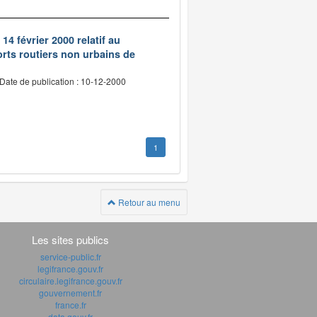
14 février 2000 relatif au
rts routiers non urbains de
Date de publication : 10-12-2000
1
Retour au menu
Les sites publics
service-public.fr
legifrance.gouv.fr
circulaire.legifrance.gouv.fr
gouvernement.fr
france.fr
data.gouv.fr