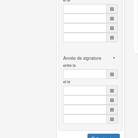
entre le
et le