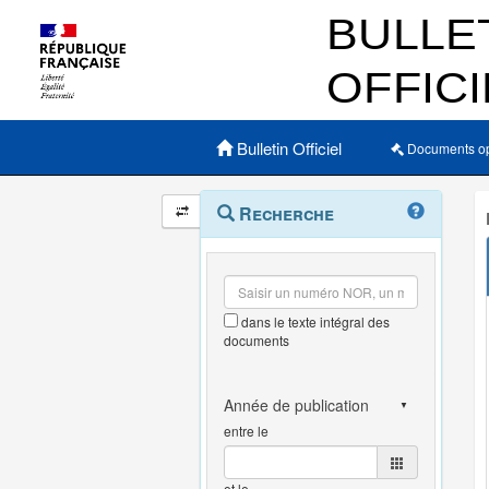
Menu principal
Bulletin Officiel
Documents o
Navigation
Menu
Recherche
contextuel
et
outils
annexes
dans le texte intégral des
documents
entre le
et le