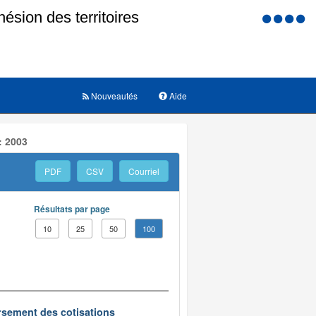
Menu
d'accessi
Nouveautés
Aide
: 2003
PDF
CSV
Courriel
Résultats par page
10
25
50
100
oursement des cotisations