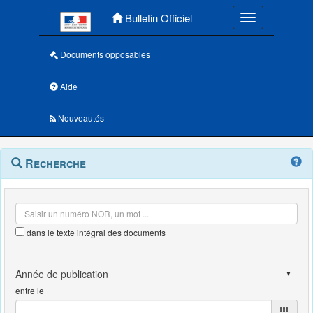
Menu principal
Bulletin Officiel
Toggle navigatio
Documents opposables
Aide
Nouveautés
Navigation
Menu
Recherche
contextuel
et
outils
annexes
dans le texte intégral des documents
entre le