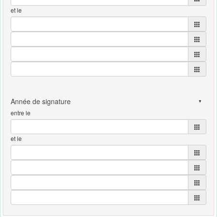
et le
entre le
et le