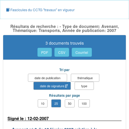
Fascicules du CCTG "travaux" en vigueur
Résultats de recherche : - Type de document: Avenant,
Thématique: Transports, Année de publication: 2007
3 documents trouvés
PDF
CSV
Courriel
Tri par
date de publication
thématique
date de signature
type
Résultats par page
10
25
50
100
Signé le : 12-02-2007