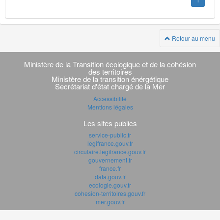
1
Retour au menu
Navigation
transverse
Ministère de la Transition écologique et de la cohésion
des territoires
Ministère de la transition énérgétique
Secrétariat d'état chargé de la Mer
Accessibilité
Mentions légales
Les sites publics
service-public.fr
legifrance.gouv.fr
circulaire.legifrance.gouv.fr
gouvernement.fr
france.fr
data.gouv.fr
ecologie.gouv.fr
cohesion-territoires.gouv.fr
mer.gouv.fr