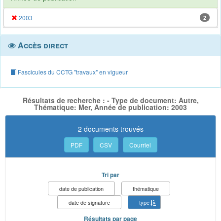
2003
2
Accès direct
Fascicules du CCTG "travaux" en vigueur
Résultats de recherche : - Type de document: Autre,
Thématique: Mer, Année de publication: 2003
2 documents trouvés
PDF
CSV
Courriel
Tri par
date de publication
thématique
date de signature
type
Résultats par page