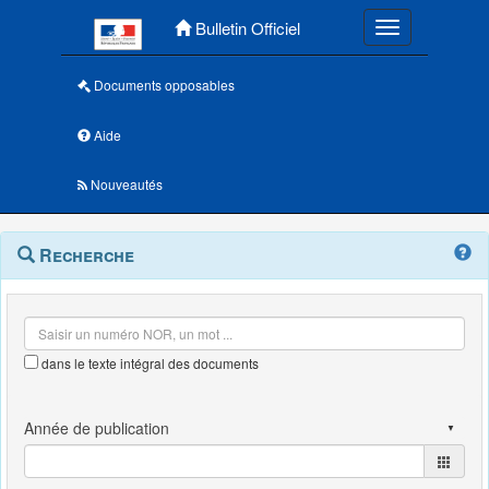
Menu principal
Bulletin Officiel
Toggle navigatio
Documents opposables
Aide
Nouveautés
Navigation
Menu
Recherche
contextuel
et
outils
annexes
dans le texte intégral des documents