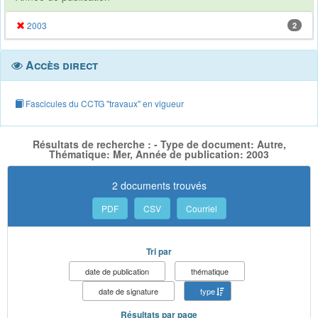
2003
2
Accès direct
Fascicules du CCTG "travaux" en vigueur
Résultats de recherche : - Type de document: Autre,
Thématique: Mer, Année de publication: 2003
2 documents trouvés
PDF
CSV
Courriel
Tri par
date de publication
thématique
date de signature
type
Résultats par page