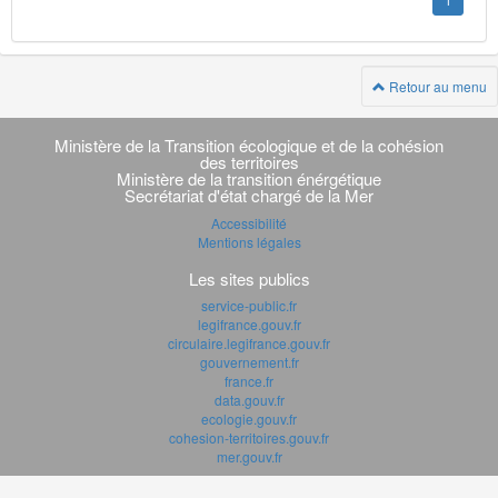
1
Retour au menu
Navigation
transverse
Ministère de la Transition écologique et de la cohésion
des territoires
Ministère de la transition énérgétique
Secrétariat d'état chargé de la Mer
Accessibilité
Mentions légales
Les sites publics
service-public.fr
legifrance.gouv.fr
circulaire.legifrance.gouv.fr
gouvernement.fr
france.fr
data.gouv.fr
ecologie.gouv.fr
cohesion-territoires.gouv.fr
mer.gouv.fr