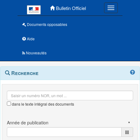
Menu principal
Bulletin Officiel
Toggle navigatio
Documents opposables
Aide
Nouveautés
Navigation
Menu
Recherche
contextuel
et
outils
annexes
dans le texte intégral des documents