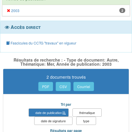
2003
2
Accès direct
Fascicules du CCTG "travaux" en vigueur
Résultats de recherche : - Type de document: Autre,
Thématique: Mer, Année de publication: 2003
2 documents trouvés
PDF
CSV
Courriel
Tri par
date de publication
thématique
date de signature
type
Résultats par page