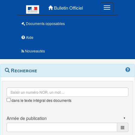
Menu principal
Bulletin Officiel
Toggle navigatio
Documents opposables
Aide
Nouveautés
Navigation
Menu
Recherche
contextuel
et
outils
annexes
dans le texte intégral des documents