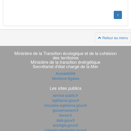
1
Retour au menu
Navigation
transverse
Ministère de la Transition écologique et de la cohésion
des territoires
Ministère de la transition énérgétique
Secrétariat d'état chargé de la Mer
Accessibilité
Mentions légales
Les sites publics
service-public.fr
legifrance.gouv.fr
circulaire.legifrance.gouv.fr
gouvernement.fr
france.fr
data.gouv.fr
ecologie.gouv.fr
cohesion-territoires.gouv.fr