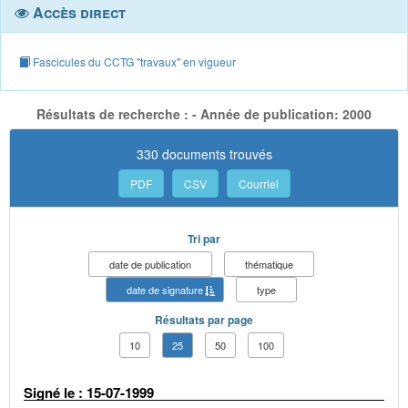
Accès direct
Fascicules du CCTG "travaux" en vigueur
Résultats de recherche : - Année de publication: 2000
330 documents trouvés
PDF
CSV
Courriel
Tri par
date de publication
thématique
date de signature
type
Résultats par page
10
25
50
100
Signé le : 15-07-1999