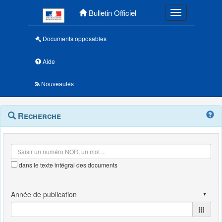
Menu principal
Bulletin Officiel
Toggle navigatio
Documents opposables
Aide
Nouveautés
Navigation
Menu
Recherche
contextuel
et
outils
annexes
dans le texte intégral des documents