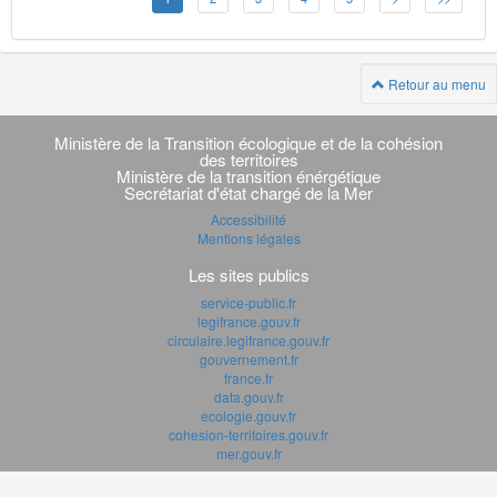
Retour au menu
Navigation
transverse
Ministère de la Transition écologique et de la cohésion
des territoires
Ministère de la transition énérgétique
Secrétariat d'état chargé de la Mer
Accessibilité
Mentions légales
Les sites publics
service-public.fr
legifrance.gouv.fr
circulaire.legifrance.gouv.fr
gouvernement.fr
france.fr
data.gouv.fr
ecologie.gouv.fr
cohesion-territoires.gouv.fr
mer.gouv.fr