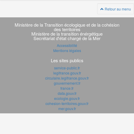
Retour au menu
Navigation
transverse
Ministère de la Transition écologique et de la cohésion
des territoires
Ministère de la transition énérgétique
Secrétariat d'état chargé de la Mer
Accessibilité
Mentions légales
Les sites publics
service-public.fr
legifrance.gouv.fr
circulaire.legifrance.gouv.fr
gouvernement.fr
france.fr
data.gouv.fr
ecologie.gouv.fr
cohesion-territoires.gouv.fr
mer.gouv.fr