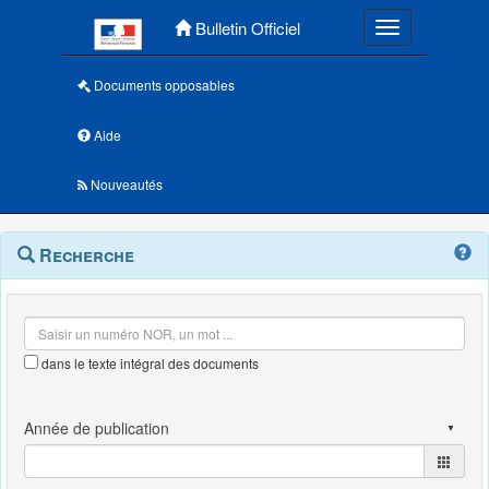
Menu principal
Bulletin Officiel
Toggle navigatio
Documents opposables
Aide
Nouveautés
Navigation
Menu
Recherche
contextuel
et
outils
annexes
dans le texte intégral des documents