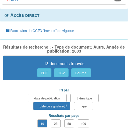
Accès direct
Fascicules du CCTG "travaux" en vigueur
Résultats de recherche : - Type de document: Autre, Année de
publication: 2003
13 documents trouvés
PDF
CSV
Courriel
Tri par
date de publication
thématique
date de signature
type
Résultats par page
10
25
50
100