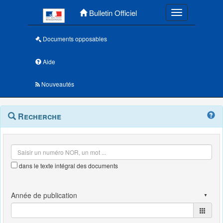
Menu principal
Bulletin Officiel
Toggle navigatio
Documents opposables
Aide
Nouveautés
Navigation
Menu
Recherche
contextuel
et
outils
annexes
dans le texte intégral des documents