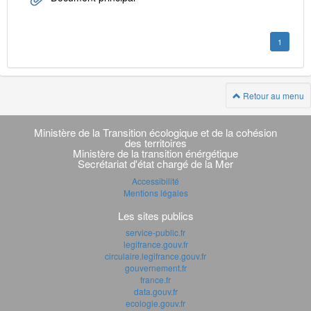
1
Retour au menu
Navigation
transverse
Ministère de la Transition écologique et de la cohésion
des territoires
Ministère de la transition énérgétique
Secrétariat d'état chargé de la Mer
Accessibilité
Mentions légales
Les sites publics
service-public.fr
legifrance.gouv.fr
circulaire.legifrance.gouv.fr
gouvernement.fr
france.fr
data.gouv.fr
ecologie.gouv.fr