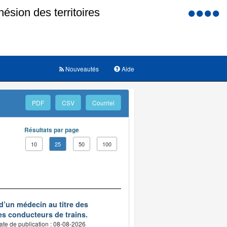
Menu
d'accessi
Nouveautés
Aide
PDF
CSV
Courriel
Résultats par page
10
25
50
100
d’un médecin au titre des
des conducteurs de trains.
ate de publication : 08-08-2026