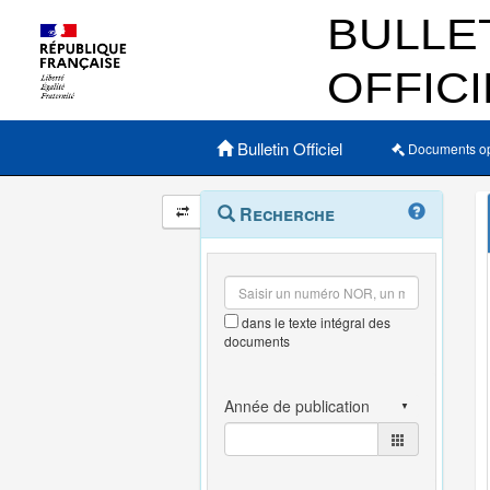
Menu principal
Bulletin Officiel
Documents o
Navigation
Menu
Recherche
contextuel
et
outils
annexes
dans le texte intégral des
documents