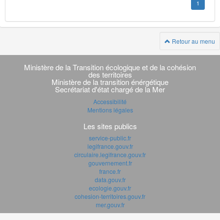
1
Retour au menu
Navigation
transverse
Ministère de la Transition écologique et de la cohésion
des territoires
Ministère de la transition énérgétique
Secrétariat d'état chargé de la Mer
Accessibilité
Mentions légales
Les sites publics
service-public.fr
legifrance.gouv.fr
circulaire.legifrance.gouv.fr
gouvernement.fr
france.fr
data.gouv.fr
ecologie.gouv.fr
cohesion-territoires.gouv.fr
mer.gouv.fr