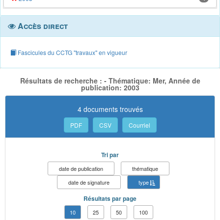
Accès direct
Fascicules du CCTG "travaux" en vigueur
Résultats de recherche : - Thématique: Mer, Année de
publication: 2003
4 documents trouvés
PDF
CSV
Courriel
Tri par
date de publication
thématique
date de signature
type
Résultats par page
10
25
50
100