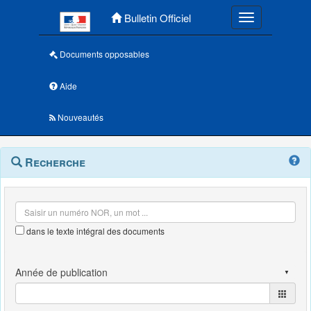
Menu principal
Bulletin Officiel
Toggle navigatio
Documents opposables
Aide
Nouveautés
Navigation
Menu
Recherche
contextuel
et
outils
annexes
dans le texte intégral des documents