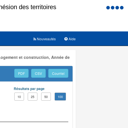
Menu
d'accessi
Nouveautés
Aide
 Logement et construction, Année de
PDF
CSV
Courriel
Résultats par page
10
25
50
100