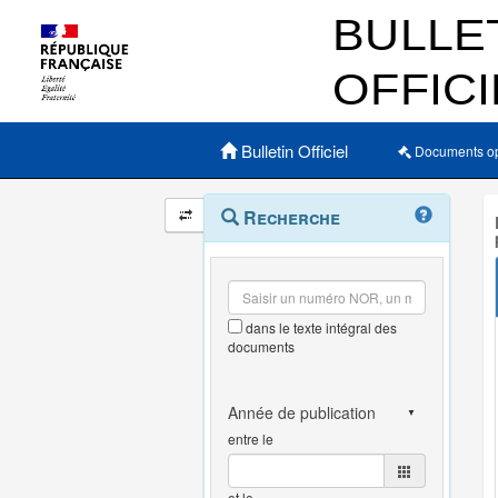
Menu principal
Bulletin Officiel
Documents o
Navigation
Menu
Recherche
contextuel
et
outils
annexes
dans le texte intégral des
documents
entre le
et le