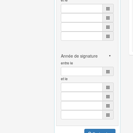
entre le
et le