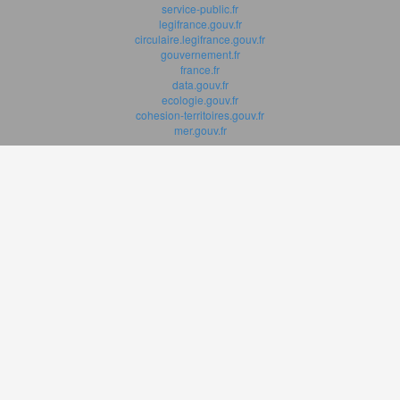
service-public.fr
legifrance.gouv.fr
circulaire.legifrance.gouv.fr
gouvernement.fr
france.fr
data.gouv.fr
ecologie.gouv.fr
cohesion-territoires.gouv.fr
mer.gouv.fr