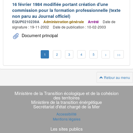
16 février 1984 modifiée portant création d'une
commission pour la formation professionnelle (texte
non paru au Journal officiel)
EQUP0210239A
Administration générale
Arrêté
Date de
signature : 19-11-2002
Date de publication : 10-02-2003
Document principal
1
2
3
4
5
>
>>
Retour au menu
Navigation
transverse
Ministère de la Transition écologique et de la cohésion
des territoires
Ministère de la transition énérgétique
Secrétariat d'état chargé de la Mer
Accessibilité
Mentions légales
Les sites publics