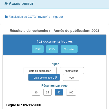
Accès direct
Fascicules du CCTG "travaux" en vigueur
Résultats de recherche : - Année de publication: 2003
452 documents trouvés
PDF
CSV
Courriel
Tri par
date de publication
thématique
date de signature
type
Résultats par page
10
25
50
100
Signé le : 09-11-2000