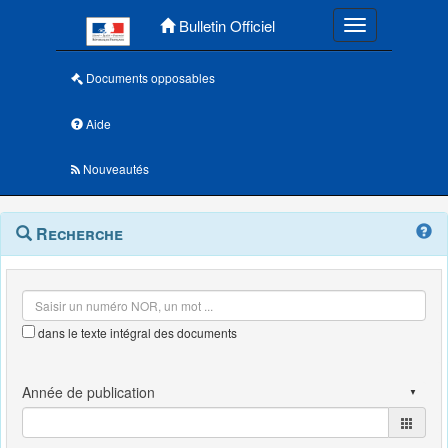
Menu principal
Bulletin Officiel
Toggle navigatio
Documents opposables
Aide
Nouveautés
Navigation
Menu
Recherche
contextuel
et
outils
annexes
dans le texte intégral des documents