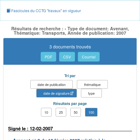
Fascicules du CCTG "travaux" en vigueur
Résultats de recherche : - Type de document: Avenant,
Thématique: Transports, Année de publication: 2007
3 documents trouvés
PDF
CSV
Courriel
Tri par
date de publication
thématique
date de signature
type
Résultats par page
10
25
50
100
Signé le : 12-02-2007