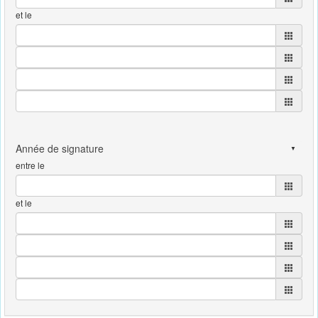
et le
entre le
et le