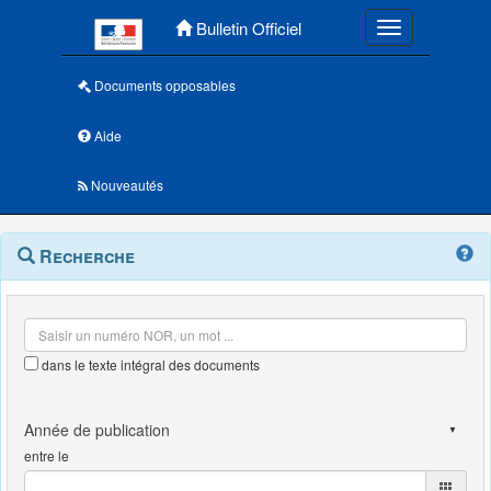
Menu principal
Bulletin Officiel
Toggle navigatio
Documents opposables
Aide
Nouveautés
Navigation
Menu
Recherche
contextuel
et
outils
annexes
dans le texte intégral des documents
entre le