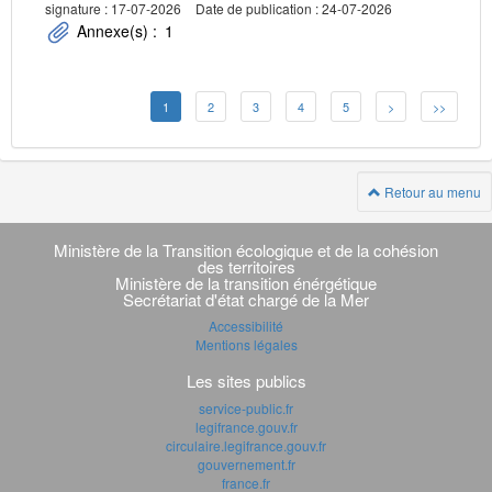
signature : 17-07-2026
Date de publication : 24-07-2026
Annexe(s) :
1
1
2
3
4
5
>
>>
Retour au menu
Navigation
transverse
Ministère de la Transition écologique et de la cohésion
des territoires
Ministère de la transition énérgétique
Secrétariat d'état chargé de la Mer
Accessibilité
Mentions légales
Les sites publics
service-public.fr
legifrance.gouv.fr
circulaire.legifrance.gouv.fr
gouvernement.fr
france.fr