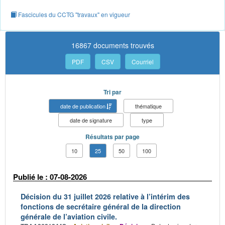
Fascicules du CCTG "travaux" en vigueur
16867 documents trouvés
PDF
CSV
Courriel
Tri par
date de publication
thématique
date de signature
type
Résultats par page
10
25
50
100
Publié le : 07-08-2026
Décision du 31 juillet 2026 relative à l’intérim des
fonctions de secrétaire général de la direction
générale de l’aviation civile.