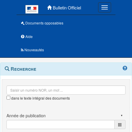
Menu principal
Bulletin Officiel
Toggle navigatio
Documents opposables
Aide
Nouveautés
Navigation
Menu
Recherche
contextuel
et
outils
annexes
dans le texte intégral des documents