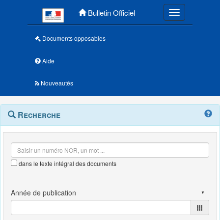
Menu principal
Bulletin Officiel
Toggle navigatio
Documents opposables
Aide
Nouveautés
Navigation
Menu
Recherche
contextuel
et
outils
annexes
dans le texte intégral des documents