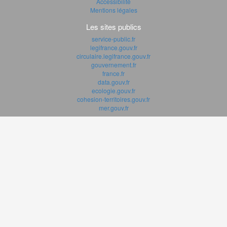
Accessibilité
Mentions légales
Les sites publics
service-public.fr
legifrance.gouv.fr
circulaire.legifrance.gouv.fr
gouvernement.fr
france.fr
data.gouv.fr
ecologie.gouv.fr
cohesion-territoires.gouv.fr
mer.gouv.fr