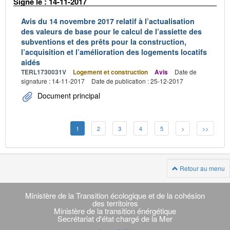
Signé le : 14-11-2017
Avis du 14 novembre 2017 relatif à l’actualisation
des valeurs de base pour le calcul de l’assiette des
subventions et des prêts pour la construction,
l’acquisition et l’amélioration des logements locatifs
aidés
TERL1730031V
Logement et construction
Avis
Date de
signature : 14-11-2017
Date de publication : 25-12-2017
Document principal
1
2
3
4
5
>
>>
Retour au menu
Navigation
transverse
Ministère de la Transition écologique et de la cohésion
des territoires
Ministère de la transition énérgétique
Secrétariat d'état chargé de la Mer