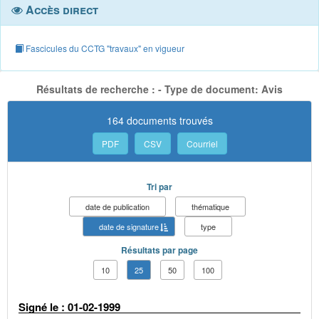
Accès direct
Fascicules du CCTG "travaux" en vigueur
Résultats de recherche : - Type de document: Avis
164 documents trouvés
PDF
CSV
Courriel
Tri par
date de publication
thématique
date de signature
type
Résultats par page
10
25
50
100
Signé le : 01-02-1999