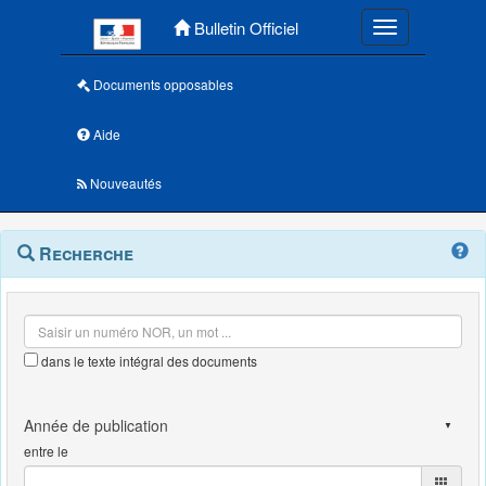
Menu principal
Bulletin Officiel
Toggle navigatio
Documents opposables
Aide
Nouveautés
Navigation
Menu
Recherche
contextuel
et
outils
annexes
dans le texte intégral des documents
entre le