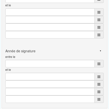
et le
entre le
et le