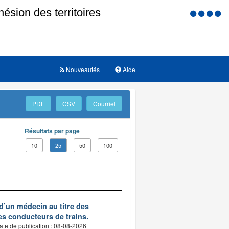
Menu
d'accessi
Nouveautés
Aide
PDF
CSV
Courriel
Résultats par page
10
25
50
100
d’un médecin au titre des
des conducteurs de trains.
ate de publication : 08-08-2026