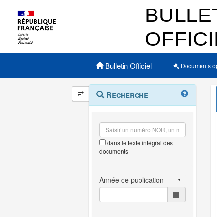
Menu principal
Bulletin Officiel
Documents o
Navigation
Menu
Recherche
contextuel
et
outils
annexes
dans le texte intégral des
documents