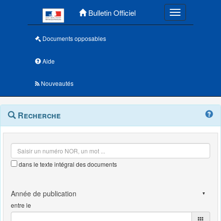
Menu principal
Bulletin Officiel
Toggle navigatio
Documents opposables
Aide
Nouveautés
Navigation
Menu
Recherche
contextuel
et
outils
annexes
dans le texte intégral des documents
entre le