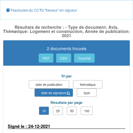
Fascicules du CCTG "travaux" en vigueur
Résultats de recherche : - Type de document: Avis,
Thématique: Logement et construction, Année de publication:
2021
2 documents trouvés
PDF
CSV
Courriel
Tri par
date de publication
thématique
date de signature
type
Résultats par page
10
25
50
100
Signé le : 24-12-2021