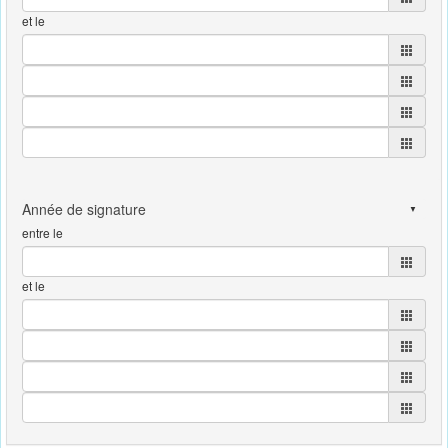
et le
entre le
et le