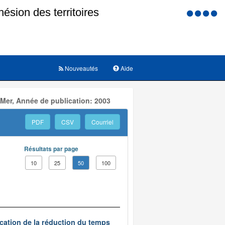
Menu
d'accessi
Nouveautés
Aide
 Mer, Année de publication: 2003
PDF
CSV
Courriel
Résultats par page
10
25
50
100
ication de la réduction du temps