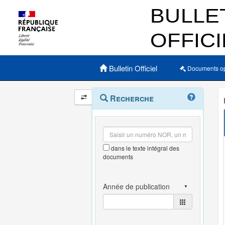
Menu principal
Bulletin Officiel
Documents o
Navigation
Menu
Recherche
contextuel
et
outils
annexes
dans le texte intégral des
documents