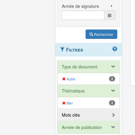
Rechercher
Filtres
Type de document
Autre
2
Thématique
Mer
2
Mots clés
Année de publication