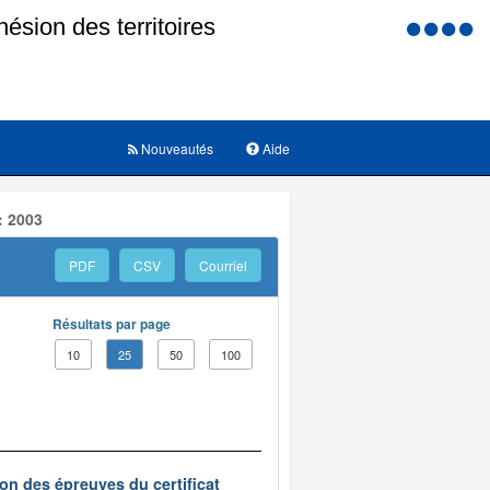
Menu
d'accessi
Nouveautés
Aide
: 2003
PDF
CSV
Courriel
Résultats par page
10
25
50
100
on des épreuves du certificat