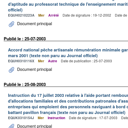
d'aptitude au professorat technique de l'enseignement marit
officiel)
EQUH0210223A
Mer
Arrêté
Date de signature : 19-12-2002
Date de 
Document principal
Publié le : 25-07-2003
Accord national pêche artisanale rémunération minimale ga
mars 2001 (texte non paru au Journal officiel)
EQUH0310116X
Mer
Autre
Date de publication : 25-07-2003
Document principal
Publié le : 25-08-2003
Instruction du 17 juillet 2003 relative à l'aide portant remb
d'allocations familiales et des contributions patronales d'
entreprises qui emploient des personnels naviguant à bord
battant pavillon français (texte non paru au Journal officiel)
EQUK0310154J
Mer
Instruction
Date de signature : 17-07-2003
Date
Document principal