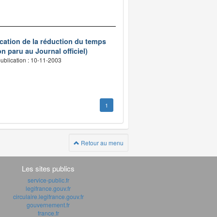
ication de la réduction du temps
n paru au Journal officiel)
ublication : 10-11-2003
1
Retour au menu
Les sites publics
service-public.fr
legifrance.gouv.fr
circulaire.legifrance.gouv.fr
gouvernement.fr
france.fr