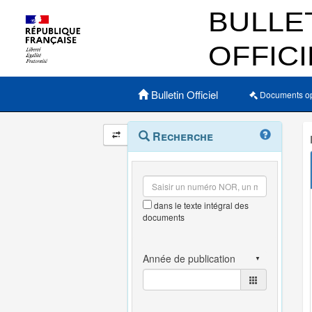
Menu principal
Bulletin Officiel
Documents o
Navigation
Menu
Recherche
contextuel
et
outils
annexes
dans le texte intégral des
documents