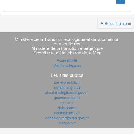
1
Retour au menu
Navigation
transverse
Ministère de la Transition écologique et de la cohésion
des territoires
Ministère de la transition énérgétique
Secrétariat d'état chargé de la Mer
Accessibilité
Mentions légales
Les sites publics
service-public.fr
legifrance.gouv.fr
circulaire.legifrance.gouv.fr
gouvernement.fr
france.fr
data.gouv.fr
ecologie.gouv.fr
cohesion-territoires.gouv.fr
mer.gouv.fr