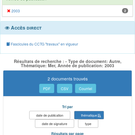
2003
2
Accès direct
Fascicules du CCTG "travaux" en vigueur
Résultats de recherche : - Type de document: Autre,
Thématique: Mer, Année de publication: 2003
2 documents trouvés
PDF
CSV
Courriel
Tri par
date de publication
thématique
date de signature
type
Résultats par page