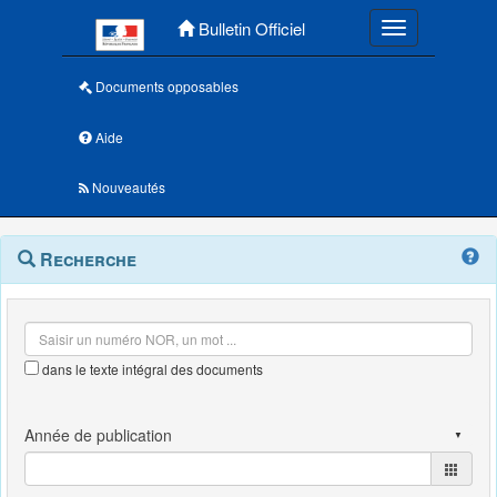
Menu principal
Bulletin Officiel
Toggle navigatio
Documents opposables
Aide
Nouveautés
Navigation
Menu
Recherche
contextuel
et
outils
annexes
dans le texte intégral des documents