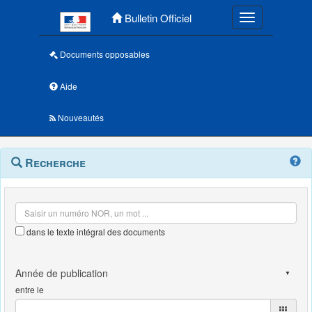
Menu principal
Bulletin Officiel
Toggle navigatio
Documents opposables
Aide
Nouveautés
Navigation
Menu
Recherche
contextuel
et
outils
annexes
dans le texte intégral des documents
entre le