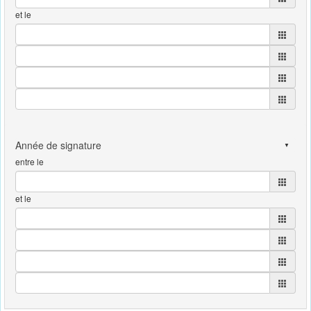
et le
entre le
et le