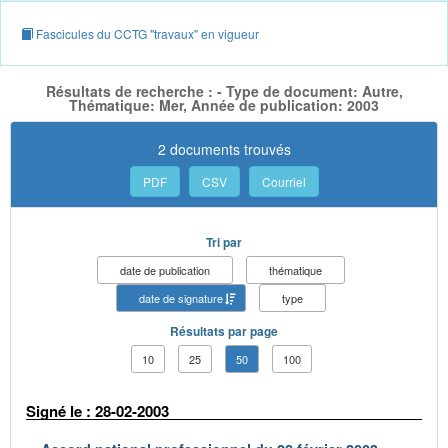
Fascicules du CCTG "travaux" en vigueur
Résultats de recherche : - Type de document: Autre,
Thématique: Mer, Année de publication: 2003
2 documents trouvés
PDF
CSV
Courriel
Tri par
date de publication
thématique
date de signature
type
Résultats par page
10
25
50
100
Signé le : 28-02-2003