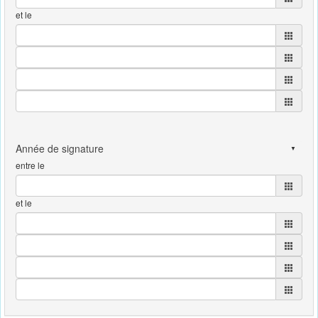
et le
entre le
et le