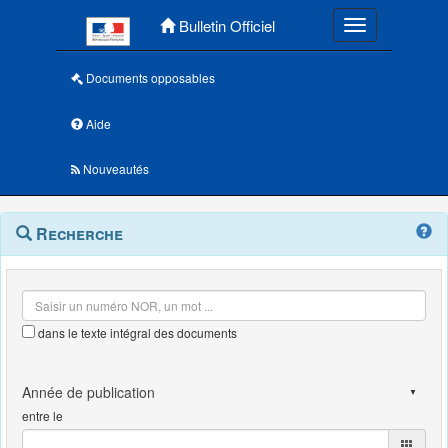
Menu principal
Bulletin Officiel
Toggle navigatio
Documents opposables
Aide
Nouveautés
Navigation
Menu
Recherche
contextuel
et
outils
annexes
dans le texte intégral des documents
entre le