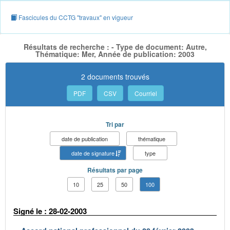
Fascicules du CCTG "travaux" en vigueur
Résultats de recherche : - Type de document: Autre,
Thématique: Mer, Année de publication: 2003
2 documents trouvés
PDF
CSV
Courriel
Tri par
date de publication
thématique
date de signature
type
Résultats par page
10
25
50
100
Signé le : 28-02-2003