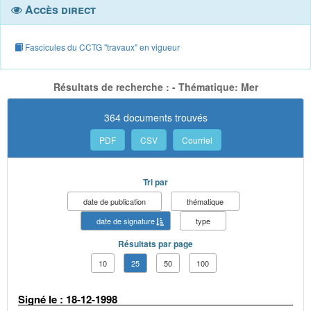
Accès direct
Fascicules du CCTG "travaux" en vigueur
Résultats de recherche : - Thématique: Mer
364 documents trouvés
PDF
CSV
Courriel
Tri par
date de publication
thématique
date de signature
type
Résultats par page
10
25
50
100
Signé le : 18-12-1998