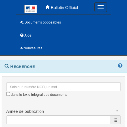
Menu principal
Bulletin Officiel
Toggle navigatio
Documents opposables
Aide
Nouveautés
Navigation
Menu
Recherche
contextuel
et
outils
annexes
dans le texte intégral des documents