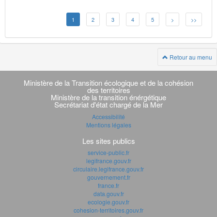
1
2
3
4
5
>
>>
Retour au menu
Navigation
transverse
Ministère de la Transition écologique et de la cohésion
des territoires
Ministère de la transition énérgétique
Secrétariat d'état chargé de la Mer
Accessibilité
Mentions légales
Les sites publics
service-public.fr
legifrance.gouv.fr
circulaire.legifrance.gouv.fr
gouvernement.fr
france.fr
data.gouv.fr
ecologie.gouv.fr
cohesion-territoires.gouv.fr