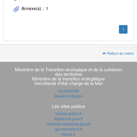
Annexe(s) :
1
1
Retour au menu
Navigation
transverse
Ministère de la Transition écologique et de la cohésion
des territoires
Ministère de la transition énérgétique
Secrétariat d'état chargé de la Mer
Accessibilité
Mentions légales
Les sites publics
service-public.fr
legifrance.gouv.fr
circulaire.legifrance.gouv.fr
gouvernement.fr
france.fr