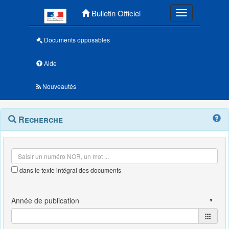
Menu principal
Bulletin Officiel
Toggle navigatio
Documents opposables
Aide
Nouveautés
Navigation
Menu
Recherche
contextuel
et
outils
annexes
dans le texte intégral des documents