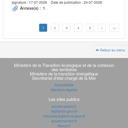
signature : 17-07-2026
Date de publication : 24-07-2026
Annexe(s) :
1
1
2
3
4
5
>
>>
Retour au menu
Navigation
transverse
Ministère de la Transition écologique et de la cohésion
des territoires
Ministère de la transition énérgétique
Secrétariat d'état chargé de la Mer
Accessibilité
Mentions légales
Les sites publics
service-public.fr
legifrance.gouv.fr
circulaire.legifrance.gouv.fr
gouvernement.fr
france.fr