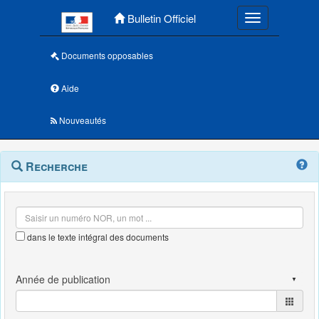
Menu principal
Bulletin Officiel
Toggle navigatio
Documents opposables
Aide
Nouveautés
Navigation
Menu
Recherche
contextuel
et
outils
annexes
dans le texte intégral des documents