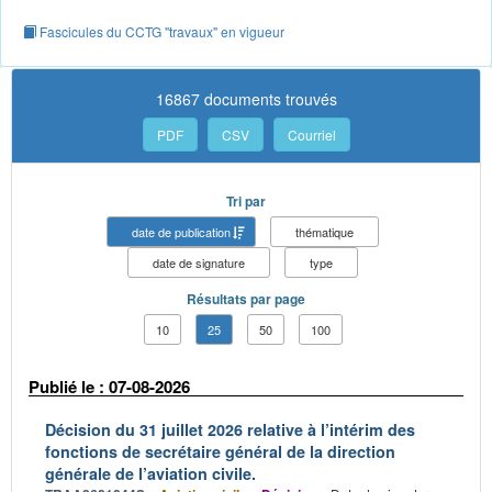
Fascicules du CCTG "travaux" en vigueur
16867 documents trouvés
PDF
CSV
Courriel
Tri par
date de publication
thématique
date de signature
type
Résultats par page
10
25
50
100
Publié le : 07-08-2026
Décision du 31 juillet 2026 relative à l’intérim des
fonctions de secrétaire général de la direction
générale de l’aviation civile.