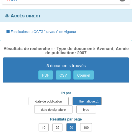
Accès direct
Fascicules du CCTG "travaux" en vigueur
Résultats de recherche : - Type de document: Avenant, Année
de publication: 2007
5 documents trouvés
PDF
CSV
Courriel
Tri par
date de publication
thématique
date de signature
type
Résultats par page
10
25
50
100