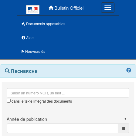
Menu principal
Bulletin Officiel
Toggle navigatio
Documents opposables
Aide
Nouveautés
Navigation
Menu
Recherche
contextuel
et
outils
annexes
dans le texte intégral des documents