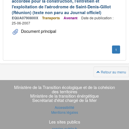
accordée pour la construction, l'entretien et
l'exploitation de l'aérodrome de Saint-Denis-Gillot
(Réunion) (texte non paru au Journal officiel)
EQUA0790800X
Transports
Avenant
Date de publication :
25-06-2007
Document principal
1
Retour au menu
Navigation
transverse
Ministère de la Transition écologique et de la cohésion
des territoires
Ministère de la transition énérgétique
Secrétariat d'état chargé de la Mer
Accessibilité
Mentions légales
Les sites publics
service-public.fr