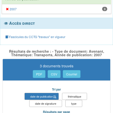
2007
3
Accès direct
Fascicules du CCTG "travaux" en vigueur
Résultats de recherche : - Type de document: Avenant,
Thématique: Transports, Année de publication: 2007
3 documents trouvés
PDF
CSV
Courriel
Tri par
date de publication
thématique
date de signature
type
Résultats par page