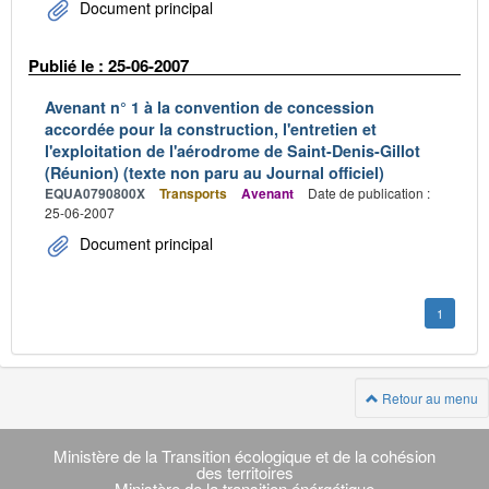
Document principal
Publié le : 25-06-2007
Avenant n° 1 à la convention de concession
accordée pour la construction, l'entretien et
l'exploitation de l'aérodrome de Saint-Denis-Gillot
(Réunion) (texte non paru au Journal officiel)
EQUA0790800X
Transports
Avenant
Date de publication :
25-06-2007
Document principal
1
Retour au menu
Navigation
transverse
Ministère de la Transition écologique et de la cohésion
des territoires
Ministère de la transition énérgétique