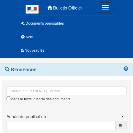
Menu principal
Bulletin Officiel
Toggle navigatio
Documents opposables
Aide
Nouveautés
Navigation
Menu
Recherche
contextuel
et
outils
annexes
dans le texte intégral des documents