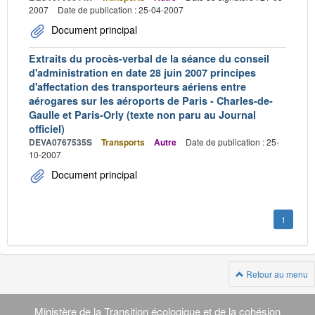
2007
Date de publication : 25-04-2007
Document principal
Extraits du procès-verbal de la séance du conseil
d'administration en date 28 juin 2007 principes
d'affectation des transporteurs aériens entre
aérogares sur les aéroports de Paris - Charles-de-
Gaulle et Paris-Orly (texte non paru au Journal
officiel)
DEVA0767535S
Transports
Autre
Date de publication : 25-
10-2007
Document principal
1
Retour au menu
Navigation
transverse
Ministère de la Transition écologique et de la cohésion