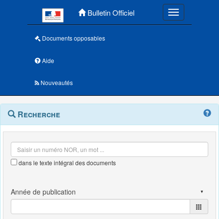
Menu principal
Bulletin Officiel
Toggle navigatio
Documents opposables
Aide
Nouveautés
Navigation
Menu
Recherche
contextuel
et
outils
annexes
dans le texte intégral des documents