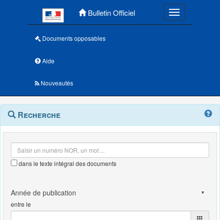
Menu principal
Bulletin Officiel
Toggle navigatio
Documents opposables
Aide
Nouveautés
Navigation
Menu
Recherche
contextuel
et
outils
annexes
dans le texte intégral des documents
entre le