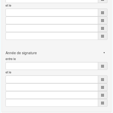
et le
entre le
et le