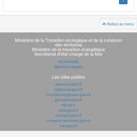
1
Retour au menu
Navigation
transverse
Ministère de la Transition écologique et de la cohésion
des territoires
Ministère de la transition énérgétique
Secrétariat d'état chargé de la Mer
Accessibilité
Mentions légales
Les sites publics
service-public.fr
legifrance.gouv.fr
circulaire.legifrance.gouv.fr
gouvernement.fr
france.fr
data.gouv.fr
ecologie.gouv.fr
cohesion-territoires.gouv.fr
mer.gouv.fr