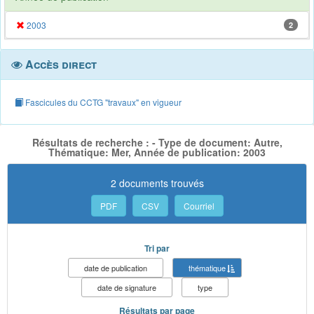
2003
2
Accès direct
Fascicules du CCTG "travaux" en vigueur
Résultats de recherche : - Type de document: Autre,
Thématique: Mer, Année de publication: 2003
2 documents trouvés
PDF
CSV
Courriel
Tri par
date de publication
thématique
date de signature
type
Résultats par page