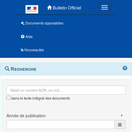
Menu principal
Bulletin Officiel
Toggle navigatio
Documents opposables
Aide
Nouveautés
Navigation
Menu
Recherche
contextuel
et
outils
annexes
dans le texte intégral des documents