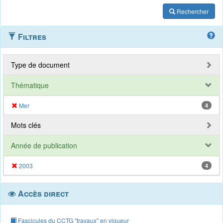
Rechercher
Filtres
Type de document
Thématique
Mer
4
Mots clés
Année de publication
2003
4
Accès direct
Fascicules du CCTG "travaux" en vigueur