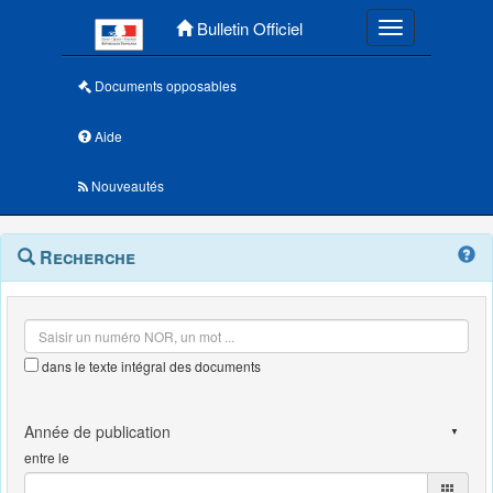
Menu principal
Bulletin Officiel
Toggle navigatio
Documents opposables
Aide
Nouveautés
Navigation
Menu
Recherche
contextuel
et
outils
annexes
dans le texte intégral des documents
entre le