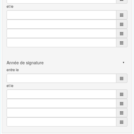
et le
entre le
et le