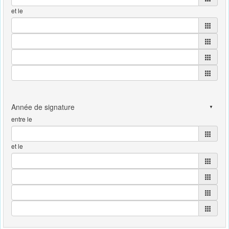
et le
entre le
et le