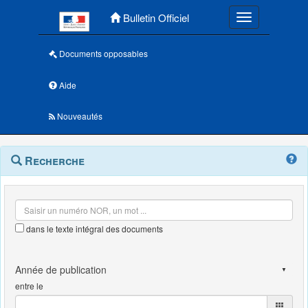
Menu principal
Bulletin Officiel
Toggle navigatio
Documents opposables
Aide
Nouveautés
Navigation
Menu
Recherche
contextuel
et
outils
annexes
dans le texte intégral des documents
entre le