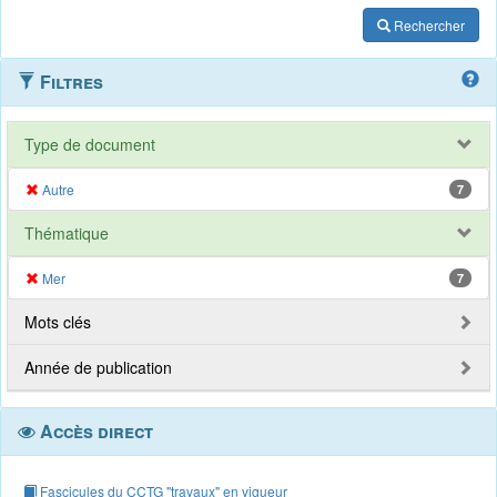
Rechercher
Filtres
Type de document
Autre
7
Thématique
Mer
7
Mots clés
Année de publication
Accès direct
Fascicules du CCTG "travaux" en vigueur