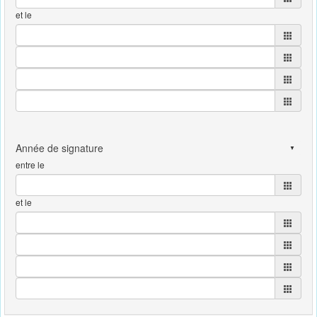
et le
entre le
et le