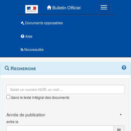
Menu principal
Bulletin Officiel
Toggle navigatio
Documents opposables
Aide
Nouveautés
Navigation
Menu
Recherche
contextuel
et
outils
annexes
dans le texte intégral des documents
entre le