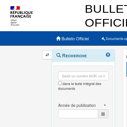
Menu principal
Bulletin Officiel
Documents o
Navigation
Menu
Recherche
contextuel
et
outils
annexes
dans le texte intégral des
documents