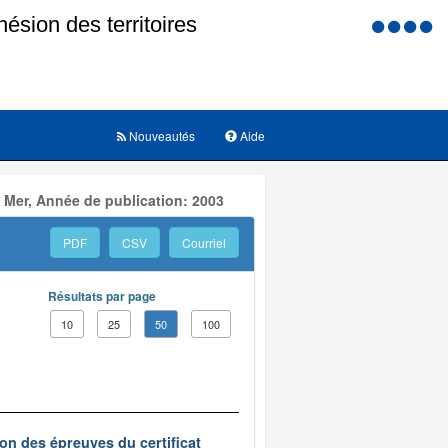
Menu
d'accessi
Nouveautés
Aide
 Mer, Année de publication: 2003
PDF
CSV
Courriel
Résultats par page
10
25
50
100
on des épreuves du certificat