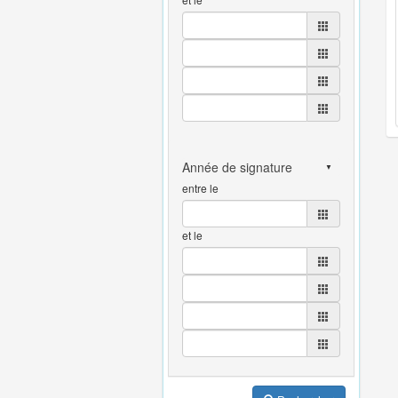
entre le
et le