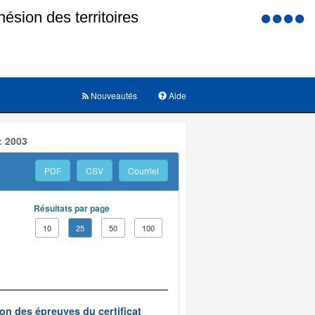
Menu
d'accessi
Nouveautés
Aide
: 2003
PDF
CSV
Courriel
Résultats par page
10
25
50
100
on des épreuves du certificat