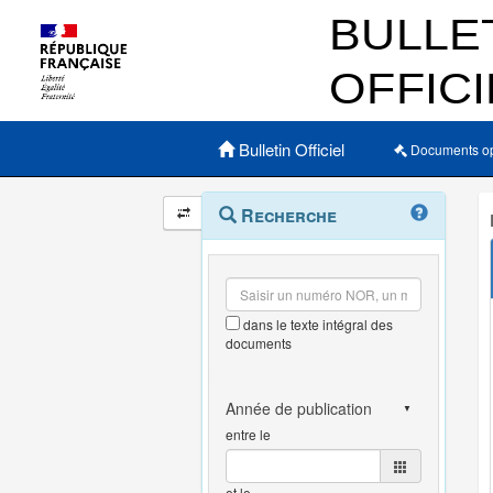
Menu principal
Bulletin Officiel
Documents o
Navigation
Menu
Recherche
contextuel
et
outils
annexes
dans le texte intégral des
documents
entre le
et le