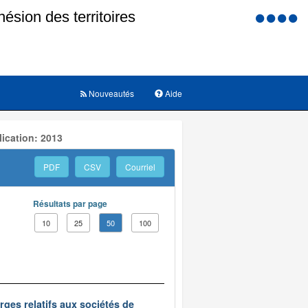
Menu
d'accessi
Nouveautés
Aide
ication: 2013
PDF
CSV
Courriel
Résultats par page
10
25
50
100
rges relatifs aux sociétés de