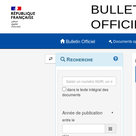
Menu principal
Bulletin Officiel
Documents o
Navigation
Menu
Recherche
contextuel
et
outils
annexes
dans le texte intégral des
documents
entre le
et le