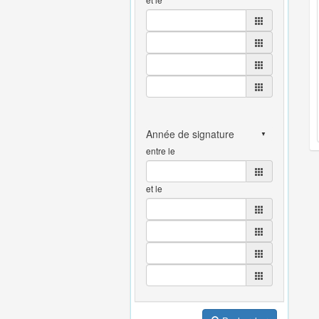
entre le
et le