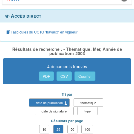
Accès direct
Fascicules du CCTG "travaux" en vigueur
Résultats de recherche : - Thématique: Mer, Année de
publication: 2003
4 documents trouvés
PDF
CSV
Courriel
Tri par
date de publication
thématique
date de signature
type
Résultats par page
10
25
50
100