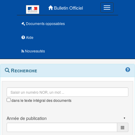
Menu principal
Bulletin Officiel
Toggle navigatio
Documents opposables
Aide
Nouveautés
Navigation
Menu
Recherche
contextuel
et
outils
annexes
dans le texte intégral des documents