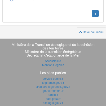
1
Retour au menu
Navigation
transverse
Ministère de la Transition écologique et de la cohésion
des territoires
Ministère de la transition énérgétique
Secrétariat d'état chargé de la Mer
Accessibilité
Mentions légales
Les sites publics
service-public.fr
legifrance.gouv.fr
circulaire.legifrance.gouv.fr
gouvernement.fr
france.fr
data.gouv.fr
ecologie.gouv.fr