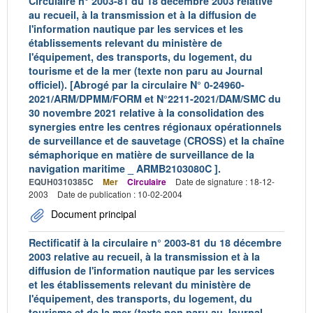
Circulaire n° 2003-81 du 18 décembre 2003 relative
au recueil, à la transmission et à la diffusion de
l'information nautique par les services et les
établissements relevant du ministère de
l'équipement, des transports, du logement, du
tourisme et de la mer (texte non paru au Journal
officiel). [Abrogé par la circulaire N° 0-24960-
2021/ARM/DPMM/FORM et N°2211-2021/DAM/SMC du
30 novembre 2021 relative à la consolidation des
synergies entre les centres régionaux opérationnels
de surveillance et de sauvetage (CROSS) et la chaîne
sémaphorique en matière de surveillance de la
navigation maritime _ ARMB2103080C ].
EQUH0310385C
Mer
Circulaire
Date de signature : 18-12-
2003
Date de publication : 10-02-2004
Document principal
Rectificatif à la circulaire n° 2003-81 du 18 décembre
2003 relative au recueil, à la transmission et à la
diffusion de l'information nautique par les services
et les établissements relevant du ministère de
l'équipement, des transports, du logement, du
tourisme et de la mer (texte non paru au Journal