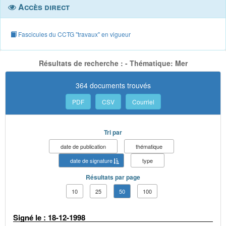
Accès direct
Fascicules du CCTG "travaux" en vigueur
Résultats de recherche : - Thématique: Mer
364 documents trouvés
PDF
CSV
Courriel
Tri par
date de publication
thématique
date de signature
type
Résultats par page
10
25
50
100
Signé le : 18-12-1998