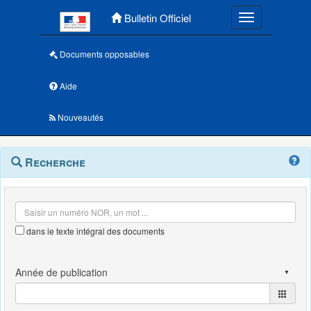
Menu principal
Bulletin Officiel
Toggle navigatio
Documents opposables
Aide
Nouveautés
Navigation
Menu
Recherche
contextuel
et
outils
annexes
dans le texte intégral des documents