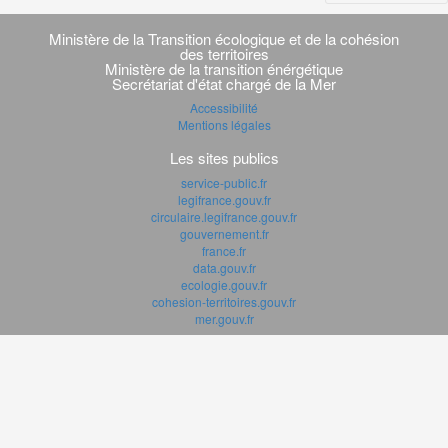
Navigation
transverse
Ministère de la Transition écologique et de la cohésion
des territoires
Ministère de la transition énérgétique
Secrétariat d'état chargé de la Mer
Accessibilité
Mentions légales
Les sites publics
service-public.fr
legifrance.gouv.fr
circulaire.legifrance.gouv.fr
gouvernement.fr
france.fr
data.gouv.fr
ecologie.gouv.fr
cohesion-territoires.gouv.fr
mer.gouv.fr