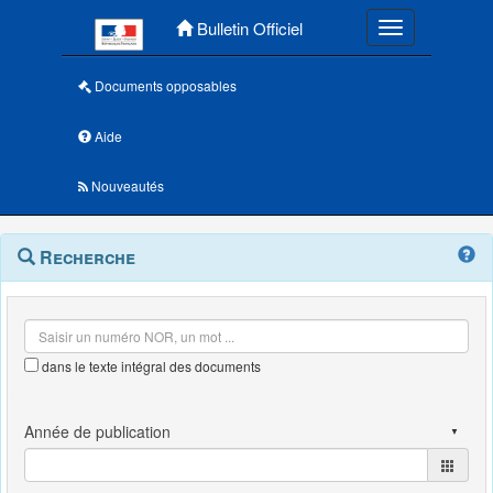
Menu principal
Bulletin Officiel
Toggle navigatio
Documents opposables
Aide
Nouveautés
Navigation
Menu
Recherche
contextuel
et
outils
annexes
dans le texte intégral des documents