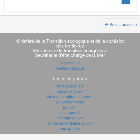
1
Retour au menu
Navigation
transverse
Ministère de la Transition écologique et de la cohésion
des territoires
Ministère de la transition énérgétique
Secrétariat d'état chargé de la Mer
Accessibilité
Mentions légales
Les sites publics
service-public.fr
legifrance.gouv.fr
circulaire.legifrance.gouv.fr
gouvernement.fr
france.fr
data.gouv.fr
ecologie.gouv.fr
cohesion-territoires.gouv.fr
mer.gouv.fr