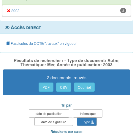
2003
2
Accès direct
Fascicules du CCTG "travaux" en vigueur
Résultats de recherche : - Type de document: Autre,
Thématique: Mer, Année de publication: 2003
2 documents trouvés
PDF
CSV
Courriel
Tri par
date de publication
thématique
date de signature
type
Résultats par page