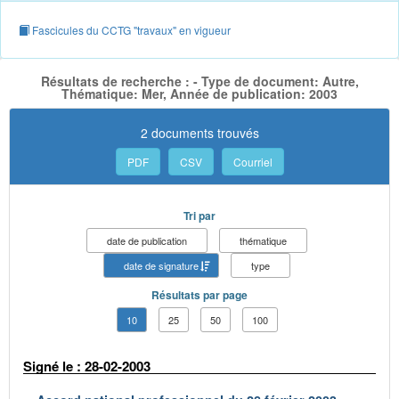
Fascicules du CCTG "travaux" en vigueur
Résultats de recherche : - Type de document: Autre,
Thématique: Mer, Année de publication: 2003
2 documents trouvés
PDF
CSV
Courriel
Tri par
date de publication
thématique
date de signature
type
Résultats par page
10
25
50
100
Signé le : 28-02-2003