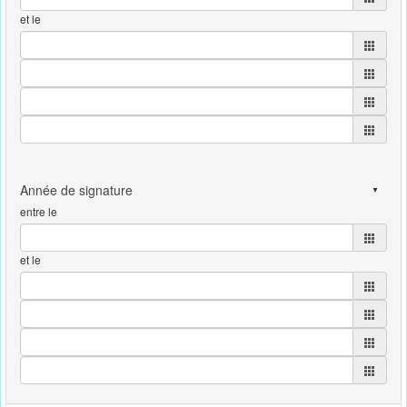
et le
entre le
et le