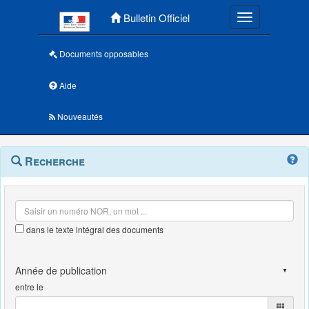
Menu principal
Bulletin Officiel
Toggle navigatio
Documents opposables
Aide
Nouveautés
Navigation
Menu
Recherche
contextuel
et
outils
annexes
dans le texte intégral des documents
entre le