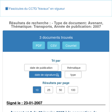
Fascicules du CCTG "travaux" en vigueur
Résultats de recherche : - Type de document: Avenant,
Thématique: Transports, Année de publication: 2007
3 documents trouvés
PDF
CSV
Courriel
Tri par
date de publication
thématique
date de signature
type
Résultats par page
10
25
50
100
Signé le : 23-01-2007