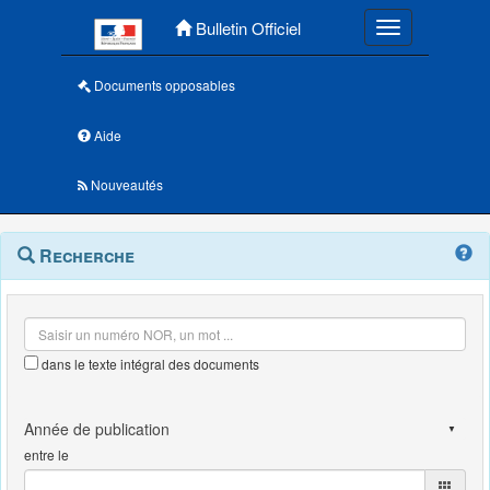
Menu principal
Bulletin Officiel
Toggle navigatio
Documents opposables
Aide
Nouveautés
Navigation
Menu
Recherche
contextuel
et
outils
annexes
dans le texte intégral des documents
entre le