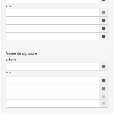
et le
entre le
et le